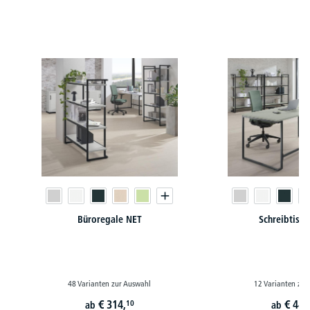
Produktgalerie überspringen
Büroregale NET
Schreibtisc
48 Varianten zur Auswahl
12 Varianten zur
€
314,
€
449
10
ab
ab