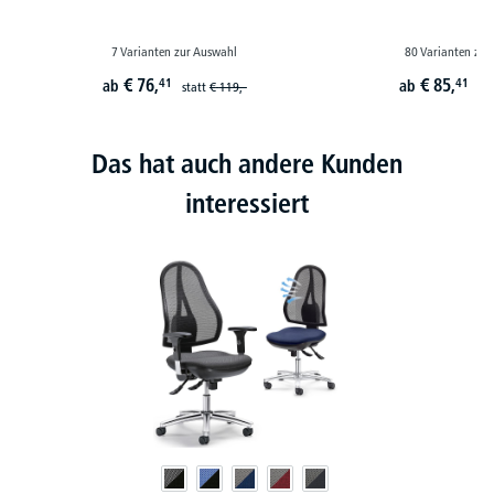
7 Varianten zur Auswahl
80 Varianten zur
€
76,
€
85,
41
41
ab
ab
statt
€
119,-
st
Das hat auch andere Kunden
interessiert