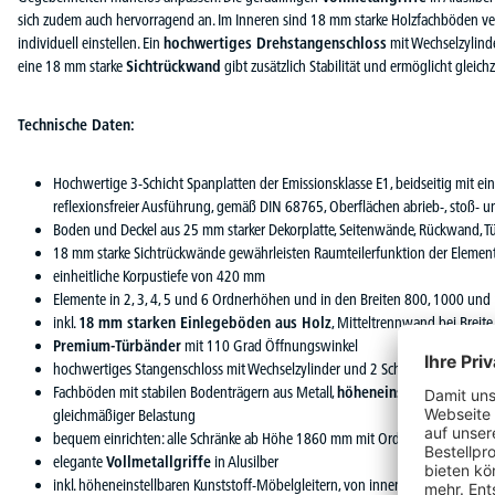
sich zudem auch hervorragend an. Im Inneren sind 18 mm starke Holzfachböden ver
individuell einstellen. Ein
hochwertiges Drehstangenschloss
mit Wechselzylinde
eine 18 mm starke
Sichtrückwand
gibt zusätzlich Stabilität und ermöglicht gleich
Technische Daten:
Hochwertige 3-Schicht Spanplatten der Emissionsklasse E1, beidseitig mit e
reflexionsfreier Ausführung, gemäß DIN 68765, Oberflächen abrieb-, stoß- u
Boden und Deckel aus 25 mm starker Dekorplatte, Seitenwände, Rückwand, 
18 mm starke Sichtrückwände gewährleisten Raumteilerfunktion der Elemen
einheitliche Korpustiefe von 420 mm
Elemente in 2, 3, 4, 5 und 6 Ordnerhöhen und in den Breiten 800, 1000 un
inkl.
18 mm starken Einlegeböden aus Holz
, Mitteltrennwand bei Brei
Premium-Türbänder
mit 110 Grad Öffnungswinkel
hochwertiges Stangenschloss mit Wechselzylinder und 2 Schlüsseln, individu
Fachböden mit stabilen Bodenträgern aus Metall,
höheneinstellbar
im Abst
gleichmäßiger Belastung
bequem einrichten: alle Schränke ab Höhe 1860 mm mit Ordnerhöhenmarkie
elegante
Vollmetallgriffe
in Alusilber
inkl. höheneinstellbaren Kunststoff-Möbelgleitern, von innen einstellbar, Stah