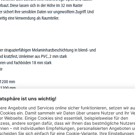
baut. Diese lassen sich in der Höhe im 32 mm Raster
r sichert Ihre sensiblen Daten vor ungewolltem Zugriff. Und
zeitig eine Verwendung als Raumteiler.
iner strapazierfähigen Melaminharzbeschichtung in blend- und
nd kratzfest, Umleimer aus PVC, 2 mm stark
Türen und Fachböden 18 mm stark
te
d 1200 mm
te 1200 mm
elle Schließung
and von 32 mm, maximale
Belastung 20 kg
bei
rung zur optimalen Fachbodeneinstellung auf Ordnerhöhe
lsockel optional