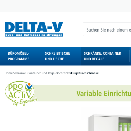
springen
Zur Hauptnavigation springen
BÜROMÖBEL-
SCHREIBTISCHE
SCHRÄNKE, CONTAINER
PROGRAMME
UND TISCHE
UND REGALE
Home
/
Schränke, Container und Regale
/
Schränke
/
Flügeltürenschränke
Bildergalerie überspringen