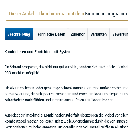
Dieser Artikel ist kombinierbar mit dem
Büromöbelprogramm
Beschreibung
Technische Daten
Zubehör
Varianten
Bewertu
Kombinieren und Einrichten mit System
Ein Schrankprogramm, das nicht nur gut aussieht, sondern sich auch höchst flexib
PRO macht es möglich!
Ob als Einzelelement oder geräumige Schrankkombination: eine umfangreiche Produk
Büroausstattung, die sich jederzeit verändern und erweitern lässt. Das elegante Des
Mitarbeiter wohlfühlen
und ihrer Kreativität freien Lauf lassen können.
Ausgelegt auf
maximale Kombinationsvielfalt
überzeugen die Möbel vor allem 
komfortabel
machen: So lassen sich z.B. alle Aktenschränke durch die von innen
Gegebenheiten mühelos anpassen. Die geradlinigen
Vollmetallgriffe
in Alusilbe