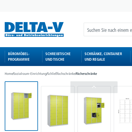
springen
Zur Hauptnavigation springen
BÜROMÖBEL-
SCHREIBTISCHE
SCHRÄNKE, CONTAINER
PROGRAMME
UND TISCHE
UND REGALE
Home
/
Sozialraum-Einrichtung
/
Schließfachschränke
/
Fächerschränke
Bildergalerie überspringen