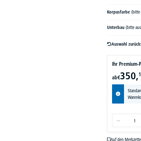
Korpusfarbe
(bitt
Unterbau
(bitte au
Auswahl zurück
Ihr Premium-P
350,
1
ab
€
Standar
Warenko
Auf den Merkzette