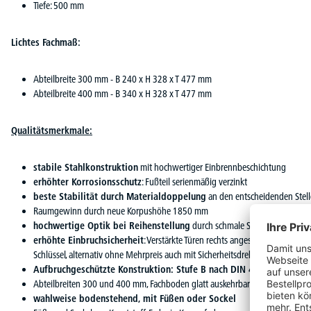
Tiefe: 500 mm
Lichtes Fachmaß:
Abteilbreite 300 mm - B 240 x H 328 x T 477 mm
Abteilbreite 400 mm - B 340 x H 328 x T 477 mm
Qualitätsmerkmale:
stabile Stahlkonstruktion
mit hochwertiger Einbrennbeschichtung
erhöhter Korrosionsschutz
: Fußteil serienmäßig verzinkt
beste Stabilität durch Materialdoppelung
an den entscheidenden Stel
Raumgewinn durch neue Korpushöhe 1850 mm
hochwertige Optik bei Reihenstellung
durch schmale Seitenkanten
erhöhte Einbruchsicherheit
: Verstärkte Türen rechts angeschlagen mit Ansc
Schlüssel, alternativ ohne Mehrpreis auch mit Sicherheitsdrehriegel für Vorhä
Aufbruchgeschützte Konstruktion: Stufe B nach DIN 4547-2
Abteilbreiten 300 und 400 mm, Fachboden glatt auskehrbar
wahlweise bodenstehend, mit Füßen oder Sockel