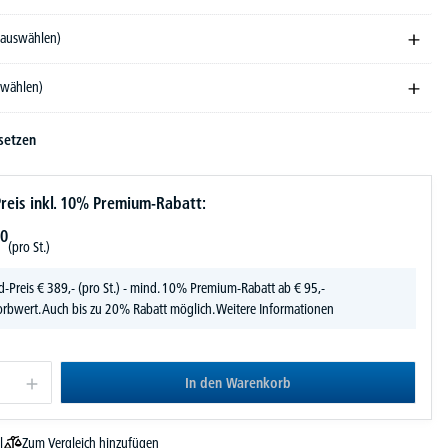
e auswählen)
swählen)
setzen
reis inkl. 10% Premium-Rabatt:
0
(pro St.)
d-Preis
€
389,-
(pro St.) - mind. 10% Premium-Rabatt ab € 95,-
rbwert. Auch bis zu 20% Rabatt möglich.
Weitere Informationen
In den Warenkorb
Zum Vergleich hinzufügen
l