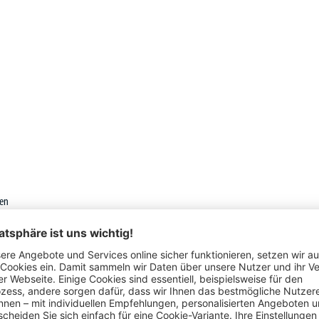
len
hlagdämpfer, abschließbar je Fach mit Zylinderschloss inkl. 2
ngeschlösser. Weitere Schlossarten auf Anfrage.