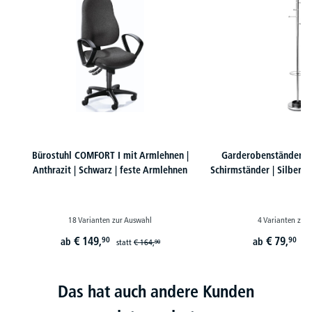
Bürostuhl COMFORT I mit Armlehnen |
Garderobenständer FU
Anthrazit | Schwarz | feste Armlehnen
Schirmständer | Silber |
18 Varianten zur Auswahl
4 Varianten zur
€
149,
€
79,
90
90
ab
ab
statt
€
164,
st
90
Das hat auch andere Kunden