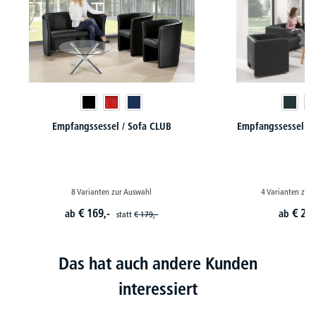
Empfangssessel / Sofa CLUB
Empfangssessel / 
8 Varianten zur Auswahl
4 Varianten zur
€
169,-
€
299
ab
ab
statt
€
179,-
Das hat auch andere Kunden
interessiert