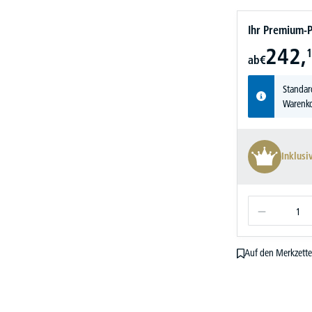
Ihr Premium-P
242,
1
ab
€
Standar
Warenko
Inklusi
Auf den Merkzette