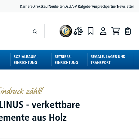
Karriere
Direktkauf
Neuheiten
DELTA-V Ratgeber
Ansprechpartner
Newsletter
SOZIALRAUM-
BETRIEBS-
REGALE, LAGER UND
EINRICHTUNG
EINRICHTUNG
TRANSPORT
indruck zählt!
LINUS - verkettbare
lemente aus Holz