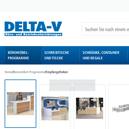
springen
Zur Hauptnavigation springen
BÜROMÖBEL-
SCHREIBTISCHE
SCHRÄNKE, CONTAINER
PROGRAMME
UND TISCHE
UND REGALE
Home
/
Büromöbel-Programme
/
Empfangstheken
Bildergalerie überspringen