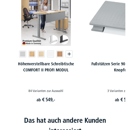
Höhenverstellbare Schreibtische
Fußstützen Serie 9022
COMFORT II PROFI MODUL
Knopfdru
84 Varianten zur Auswahl
3 Varianten zur
€
549,-
€
53,
ab
ab
Das hat auch andere Kunden