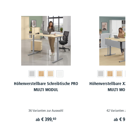
Produktgalerie überspringen
Höhenverstellbare Schreibtische PRO
Höhenverstellbare XXL 
MULTI MODUL
MULTI MODU
36 Varianten zur Auswahl
42 Varianten zur
€
399,
€
989
60
ab
ab