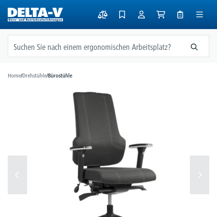
alt springen
Home
/
Drehstühle
/
Bürostühle
Bildergalerie überspringen