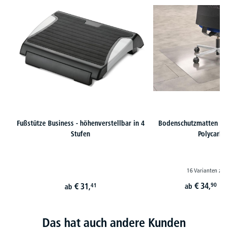
Fußstütze Business - höhenverstellbar in 4
Bodenschutzmatten au
Stufen
Polycarbo
16 Varianten zur
€
34,
€
31,
90
41
ab
ab
st
Das hat auch andere Kunden