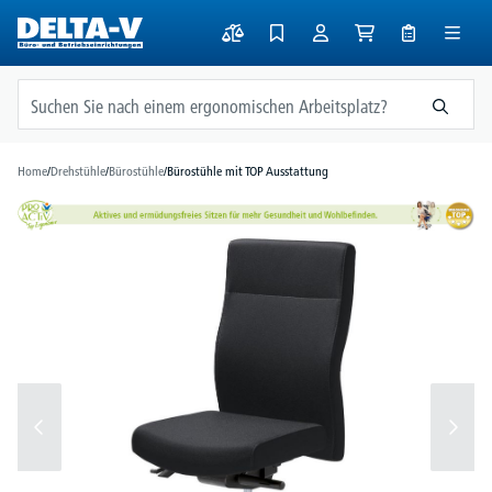
alt springen
Home
/
Drehstühle
/
Bürostühle
/
Bürostühle mit TOP Ausstattung
Bildergalerie überspringen