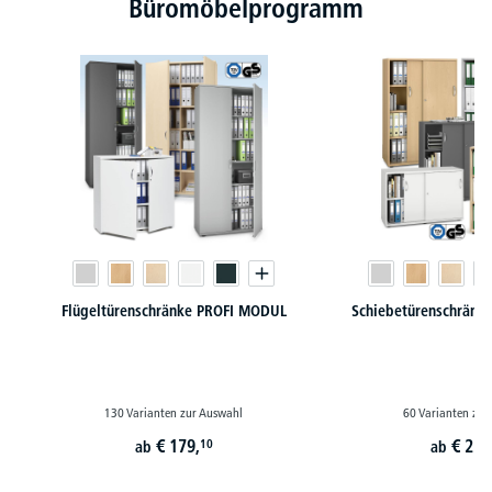
Büromöbelprogramm
Flügeltürenschränke PROFI MODUL
Schiebetürenschränk
130 Varianten zur Auswahl
60 Varianten zur
€
179,
€
229
10
ab
ab