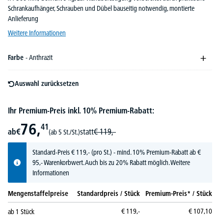
Schrankaufhänger, Schrauben und Dübel bauseitig notwendig, montierte
Anlieferung
Weitere Informationen
Farbe
- Anthrazit
Auswahl zurücksetzen
Ihr Premium-Preis inkl. 10% Premium-Rabatt:
76,
41
ab
€
statt
€
119,-
(ab 5 St./St.)
Standard-Preis
€
119,-
(pro St.) - mind. 10% Premium-Rabatt ab €
95,- Warenkorbwert. Auch bis zu 20% Rabatt möglich.
Weitere
Informationen
Mengenstaffelpreise
Standardpreis / Stück
Premium-Preis* / Stück
€
119,-
€
107,
10
ab
1
Stück