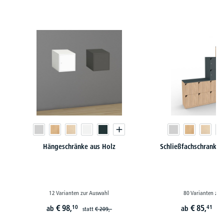
Produktgalerie überspringen
Hängeschränke aus Holz
Schließfachschrank-S
12 Varianten zur Auswahl
80 Varianten zur
€
98,
€
85,
10
41
ab
ab
statt
€
209,-
st