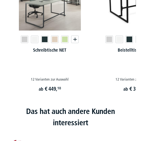
Schreibtische NET
Beistelltisc
12 Varianten zur Auswahl
12 Varianten zur
€
449,
€
314
10
ab
ab
Das hat auch andere Kunden
interessiert