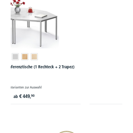
Regale DELUXE
24 Varianten zur Auswahl
€
147,
60
ab