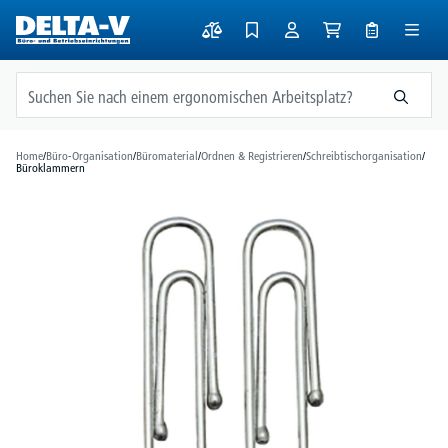
alt springen
Home
/
Büro-Organisation
/
Büromaterial
/
Ordnen & Registrieren
/
Schreibtischorganisation
/
Büroklammern
Bildergalerie überspringen