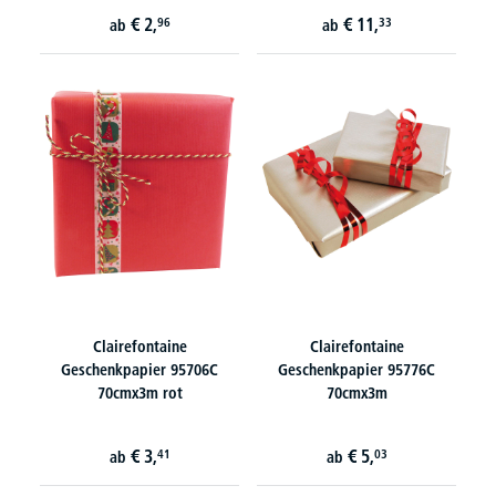
€
2,
€
11,
96
33
ab
ab
Clairefontaine
Clairefontaine
Geschenkpapier 95706C
Geschenkpapier 95776C
70cmx3m rot
70cmx3m
€
3,
€
5,
41
03
ab
ab