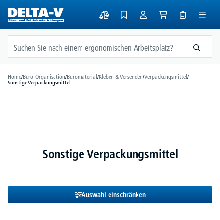
alt springen
Home
/
Büro-Organisation
/
Büromaterial
/
Kleben & Versenden
/
Verpackungsmittel
/
Sonstige Verpackungsmittel
Sonstige Verpackungsmittel
Auswahl einschränken