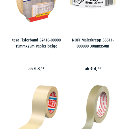
tesa Fixierband 57416-00000
NOPI Malerkrepp 55511-
19mmx25m Papier beige
000000 30mmx50m
€
8,
€
4,
54
13
ab
ab