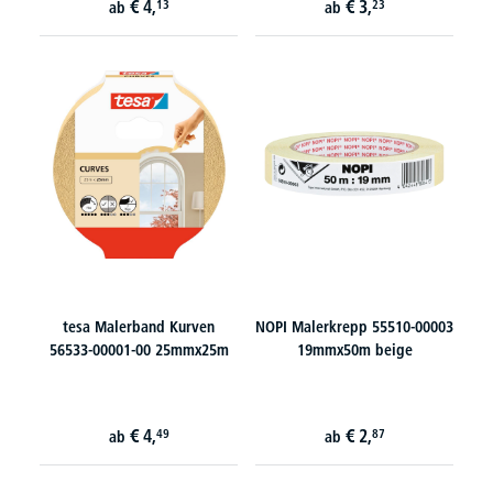
€
4,
€
3,
13
23
ab
ab
tesa Malerband Kurven
NOPI Malerkrepp 55510-00003
56533-00001-00 25mmx25m
19mmx50m beige
€
4,
€
2,
49
87
ab
ab