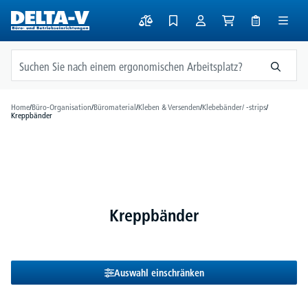
alt springen
Home
/
Büro-Organisation
/
Büromaterial
/
Kleben & Versenden
/
Klebebänder/ -strips
/
Kreppbänder
Kreppbänder
Auswahl einschränken