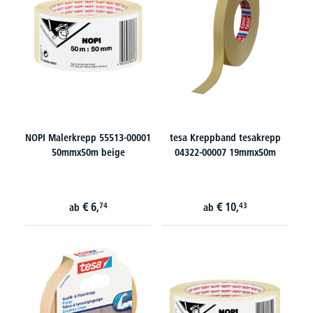
NOPI Malerkrepp 55513-00001
tesa Kreppband tesakrepp
50mmx50m beige
04322-00007 19mmx50m
€
6,
€
10,
74
43
ab
ab