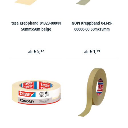
tesa Kreppband 04323-00044
NOPI Kreppband 04349-
50mmx50m beige
00000-00 50mx19mm
€
5,
€
1,
12
79
ab
ab