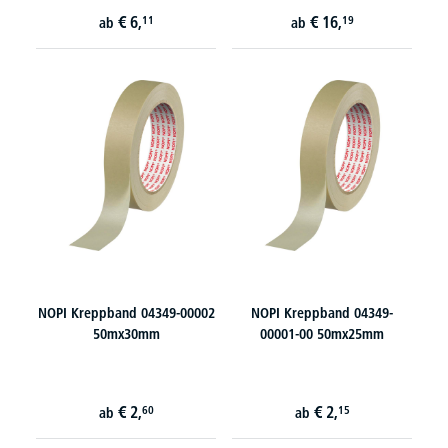
€
6,
€
16,
11
19
ab
ab
NOPI Kreppband 04349-00002
NOPI Kreppband 04349-
50mx30mm
00001-00 50mx25mm
€
2,
€
2,
60
15
ab
ab