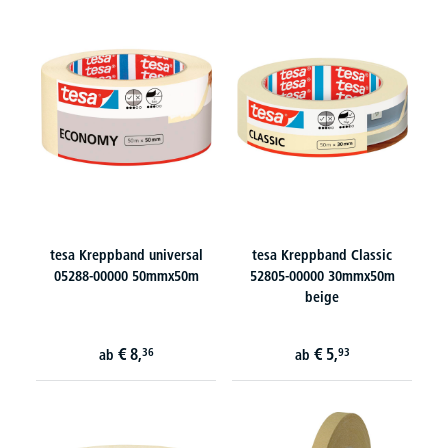
tesa Kreppband universal
tesa Kreppband Classic
05288-00000 50mmx50m
52805-00000 30mmx50m
beige
€
8,
€
5,
36
93
ab
ab