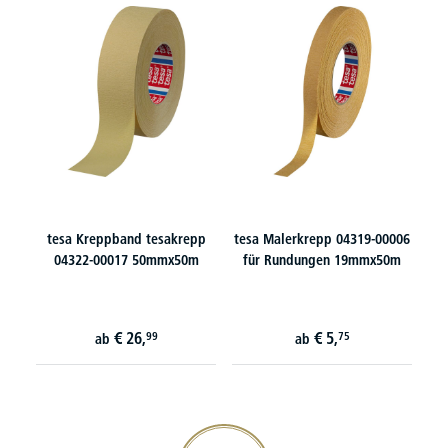
tesa Kreppband tesakrepp
tesa Malerkrepp 04319-00006
04322-00017 50mmx50m
für Rundungen 19mmx50m
€
26,
€
5,
99
75
ab
ab
20€ Gutschein sichern