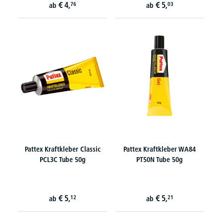
€
4,
€
5,
76
03
ab
ab
Pattex Kraftkleber Classic
Pattex Kraftkleber WA84
PCL3C Tube 50g
PT50N Tube 50g
€
5,
€
5,
12
21
ab
ab