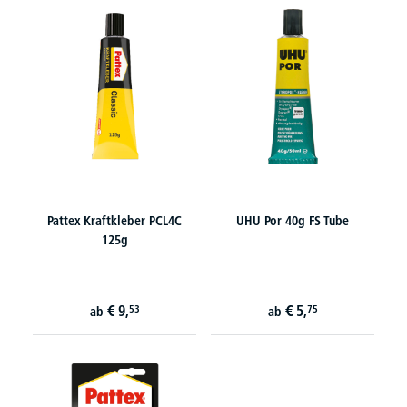
Pattex Kraftkleber PCL4C
UHU Por 40g FS Tube
125g
€
9,
€
5,
53
75
ab
ab