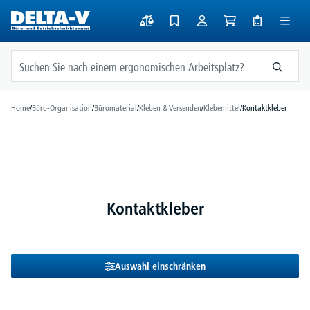
alt springen
Home
/
Büro-Organisation
/
Büromaterial
/
Kleben & Versenden
/
Klebemittel
/
Kontaktkleber
Kontaktkleber
Auswahl einschränken