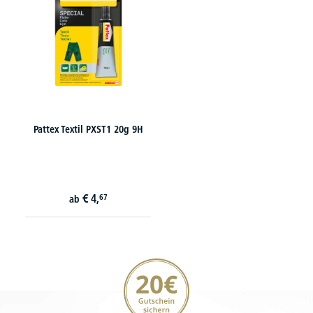
Pattex Textil PXST1 20g 9H
€
4,
67
ab
20€ Gutschein sichern