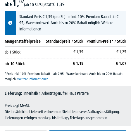
1,
07
ab
€
statt
€
1,
39
(ab 10 St./St.)
Standard-Preis
€
1,
39
(pro St.) - mind. 10% Premium-Rabatt ab €
95,- Warenkorbwert. Auch bis zu 20% Rabatt möglich.
Weitere
Informationen
Mengenstaffelpreise
Standardpreis / Stück
Premium-Preis* / Stück
€
1,
39
€
1,
25
ab
1
Stück
€
1,
19
€
1,
07
ab
10
Stück
*Preis inkl. 10% Premium-Rabatt - ab € 95,- Warenkorbwert. Auch bis zu 20% Rabatt
möglich.
Weitere Informationen
Lieferung:
innerhalb 1 Arbeitstagen, frei Haus Parterre.
Preis zzgl. MwSt.
Die tatsächliche Lieferzeit entnehmen Sie bitte unserer Auftragsbestätigung.
Lieferungen erfolgen montags bis freitags, Feiertage ausgenommen.