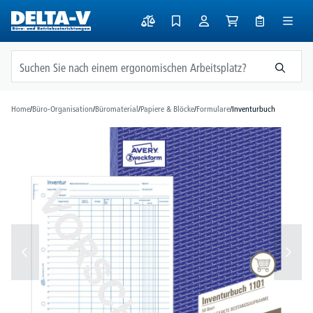
alt springen
Home
/
Büro-Organisation
/
Büromaterial
/
Papiere & Blöcke
/
Formulare
/
Inventurbuch
Bildergalerie überspringen