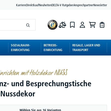
Karriere
Direktkauf
Neuheiten
DELTA-V Ratgeber
Ansprechpartner
Newsletter
SOZIALRAUM-
BETRIEBS-
REGALE, LAGER UND
EINRICHTUNG
EINRICHTUNG
TRANSPORT
inrichten mit Holzdekor NUSS
nz- und Besprechungstische
Nussdekor
Wählen Sie aus 16 Varianten