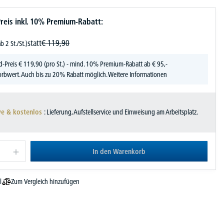
reis inkl. 10% Premium-Rabatt:
statt
€
119,
90
ab 2 St./St.)
d-Preis
€
119,
90
(pro St.) - mind. 10% Premium-Rabatt ab € 95,-
rbwert. Auch bis zu 20% Rabatt möglich.
Weitere Informationen
ve & kostenlos
: Lieferung, Aufstellservice und Einweisung am Arbeitsplatz.
In den Warenkorb
Zum Vergleich hinzufügen
l