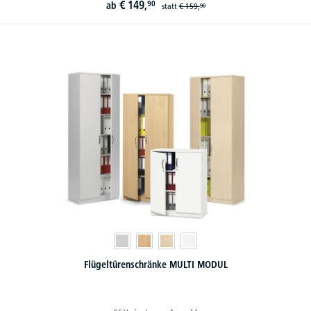
€
149,
90
ab
statt
€
159,
90
Flügeltürenschränke MULTI MODUL