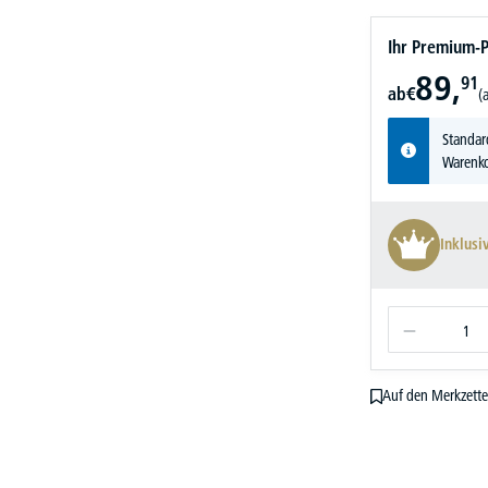
Ihr Premium-P
89,
91
ab
€
(
Standar
Warenko
Inklusi
Auf den Merkzette