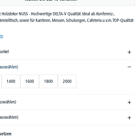
mit Holzdekor NUSS - Hochwertige DELTA-V Qualität: Ideal als Konferenz-,
istelltisch, sowie für Kantinen, Messen, Schulungen, Cafeteria u.v.m. TOP-Qualität
en
dunkel
 auswählen)
1400
1600
1800
2000
auswählen)
 auswählen)
setzen