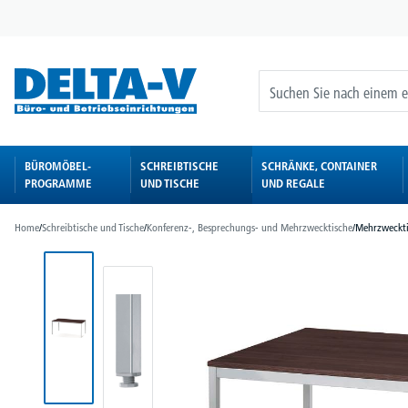
springen
Zur Hauptnavigation springen
BÜROMÖBEL-
SCHREIBTISCHE
SCHRÄNKE, CONTAINER
PROGRAMME
UND TISCHE
UND REGALE
Home
/
Schreibtische und Tische
/
Konferenz-, Besprechungs- und Mehrzwecktische
/
Mehrzweckti
Bildergalerie überspringen