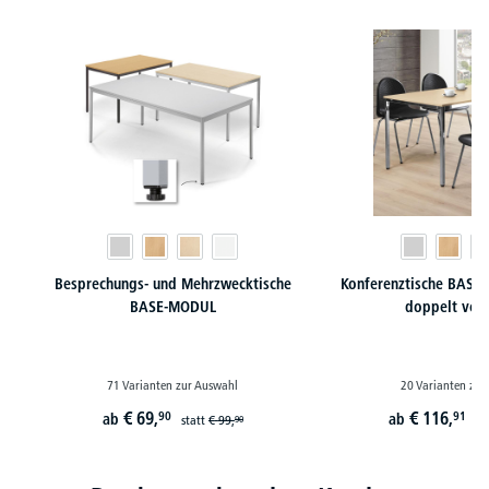
Besprechungs- und Mehrzwecktische
Konferenztische BASE-
BASE-MODUL
doppelt ver
71 Varianten zur Auswahl
20 Varianten zur
€
69,
€
116,
90
91
ab
ab
statt
€
99,
st
90