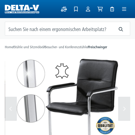
alt springen
Home
/
Stühle und Sitzmöbel
/
Besucher- und Konferenzstühle
/
Freischwinger
Bildergalerie überspringen