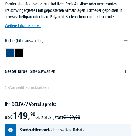
Komfortabel & stilvoll zum attraktiven Preis. Alusilber oder verchromtes
Freischwingergestell mit gepolsterten Armauflagen, Echtleder gepolstert in
schwarz, hellgrau oder blau. Polyamid-Bodenschoner und Kippschutz.
Weitere Informationen
Farbe
(bitte auswählen)
Blau
Schwarz
Gestellfarbe
(bitte auswählen)
Auswahl zurücksetzen
Ihr DELTA-V Vorteilspreis:
149,
90
ab
€
statt
€
159,
90
(ab 2 St./St.)
Sonderaktionspreis ohne weitere Rabatte