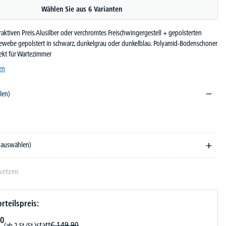
Wählen Sie aus 6 Varianten
aktiven Preis. Alusilber oder verchromtes Freischwingergestell + gepolsterten
gewebe gepolstert in schwarz, dunkelgrau oder dunkelblau. Polyamid-Bodenschoner
ekt für Wartezimmer
en
len)
arz
e auswählen)
setzen
rteilspreis:
0
statt
€
149,
90
(ab 2 St./St.)