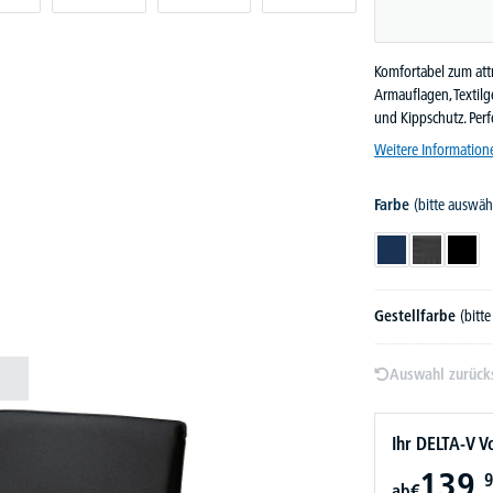
Komfortabel zum attr
Armauflagen, Textil
und Kippschutz. Perf
Weitere Information
Farbe
(bitte auswäh
Dunkelblau
Dunkelgrau
Schw
Gestellfarbe
(bitt
Auswahl zurück
Ihr DELTA-V Vo
139,
9
ab
€