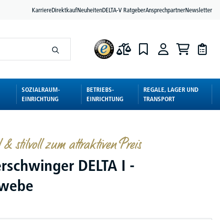
Karriere
Direktkauf
Neuheiten
DELTA-V Ratgeber
Ansprechpartner
Newsletter
SOZIALRAUM-
BETRIEBS-
REGALE, LAGER UND
EINRICHTUNG
EINRICHTUNG
TRANSPORT
& stilvoll zum attraktiven Preis
rschwinger DELTA I -
ewebe