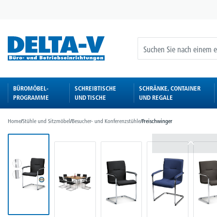
springen
Zur Hauptnavigation springen
BÜROMÖBEL-
SCHREIBTISCHE
SCHRÄNKE, CONTAINER
PROGRAMME
UND TISCHE
UND REGALE
Home
/
Stühle und Sitzmöbel
/
Besucher- und Konferenzstühle
/
Freischwinger
Bildergalerie überspringen