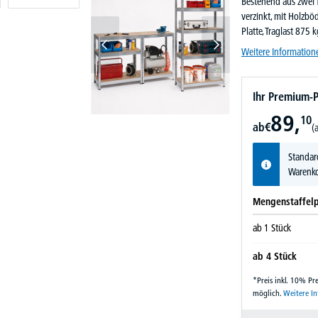
Bestehend aus zwei T
verzinkt, mit Holzbö
Platte, Traglast 875 
Weitere Information
Ihr Premium-P
89,
10
ab
€
(
Standar
Warenko
Mengenstaffelp
ab
1
Stück
ab
4
Stück
*Preis inkl. 10% P
möglich.
Weitere I