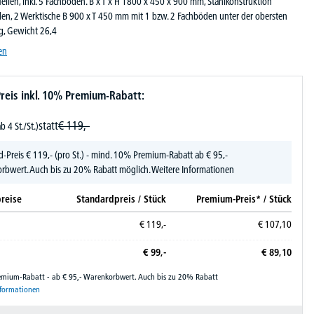
eilen, inkl. 5 Fachböden. B x T x H 1800 x 450 x 900 mm, Stahlkonstruktion
den, 2 Werktische B 900 x T 450 mm mit 1 bzw. 2 Fachböden unter der obersten
kg, Gewicht 26,4
en
reis inkl. 10% Premium-Rabatt:
statt
€
119,-
ab 4 St./St.)
d-Preis
€
119,-
(pro St.) - mind. 10% Premium-Rabatt ab € 95,-
rbwert. Auch bis zu 20% Rabatt möglich.
Weitere Informationen
reise
Standardpreis / Stück
Premium-Preis* / Stück
€
119,-
€
107,
10
€
99,-
€
89,
10
remium-Rabatt - ab € 95,- Warenkorbwert. Auch bis zu 20% Rabatt
nformationen