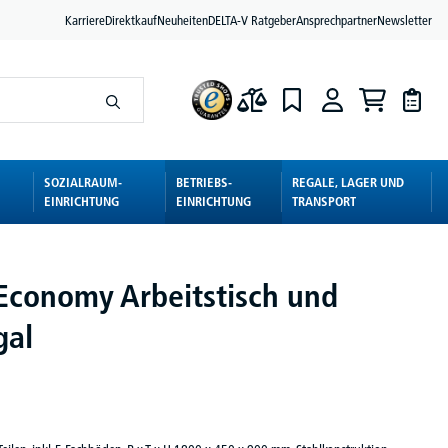
Karriere
Direktkauf
Neuheiten
DELTA-V Ratgeber
Ansprechpartner
Newsletter
SOZIALRAUM-
BETRIEBS-
REGALE, LAGER UND
EINRICHTUNG
EINRICHTUNG
TRANSPORT
- Economy Arbeitstisch und
gal