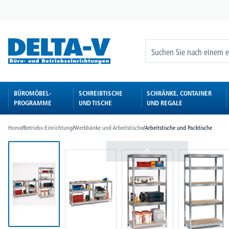
springen
Zur Hauptnavigation springen
BÜROMÖBEL-
SCHREIBTISCHE
SCHRÄNKE, CONTAINER
PROGRAMME
UND TISCHE
UND REGALE
Home
/
Betriebs-Einrichtung
/
Werkbänke und Arbeitstische
/
Arbeitstische und Packtische
Bildergalerie überspringen