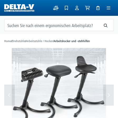
alt springen
Home
/
Drehstühle
/
Arbeitsstühle / Hocker
/
Arbeitshocker und -stehhilfen
Bildergalerie überspringen