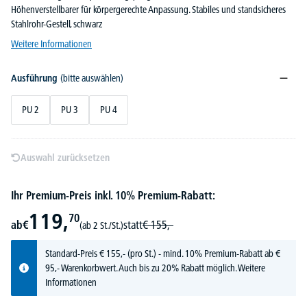
Höhenverstellbarer für körpergerechte Anpassung. Stabiles und standsicheres
Stahlrohr-Gestell, schwarz
Weitere Informationen
Ausführung
(bitte auswählen)
PU 2
PU 3
PU 4
Auswahl zurücksetzen
Ihr Premium-Preis inkl. 10% Premium-Rabatt:
119,
70
ab
€
statt
€
155,-
(ab 2 St./St.)
Standard-Preis
€
155,-
(pro St.) - mind. 10% Premium-Rabatt ab €
95,- Warenkorbwert. Auch bis zu 20% Rabatt möglich.
Weitere
Informationen