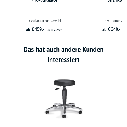
- TOP ANGEBOT
verzinkte 
3 Varianten zur Auswahl
4 Varianten zur
€
159,-
€
349,-
ab
ab
statt
€
239,-
st
Das hat auch andere Kunden
interessiert