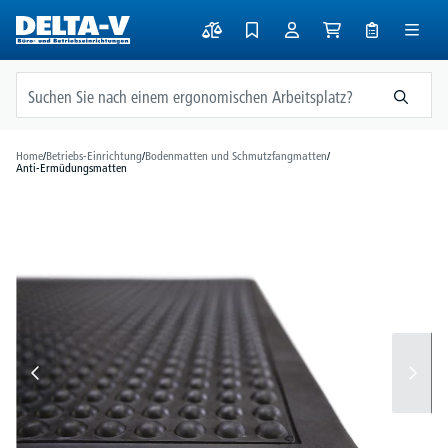
alt springen
Home
/
Betriebs-Einrichtung
/
Bodenmatten und Schmutzfangmatten
/
Anti-Ermüdungsmatten
Bildergalerie überspringen