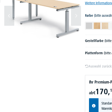
Weitere Information
Farbe
(bitte auswäh
Lichtgrau
Buchedekor
Ahor
Gestellfarbe
(bitt
Plattenform
(bitte
Auswahl zurück
Ihr Premium-P
170,
1
ab
€
Standar
Warenko