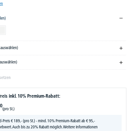
en
len)
ndekor
Weiß
e auswählen)
 auswählen)
setzen
reis inkl. 10% Premium-Rabatt:
0
(pro St.)
d-Preis
€
189,-
(pro St.) - mind. 10% Premium-Rabatt ab € 95,-
rbwert. Auch bis zu 20% Rabatt möglich.
Weitere Informationen