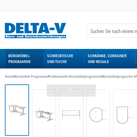
springen
Zur Hauptnavigation springen
BÜROMÖBEL-
SCHREIBTISCHE
SCHRÄNKE, CONTAINER
PROGRAMME
UND TISCHE
UND REGALE
Home
/
Büromöbel-Programme
/
Professionelle Büromöbelprogramme
/
Büromöbelprogramm M
Bildergalerie überspringen