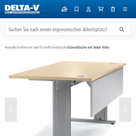
alt springen
Home
/
Schreibtische und Tische
/
Schreibtische
/
Schreibtische mit fester Höhe
Bildergalerie überspringen