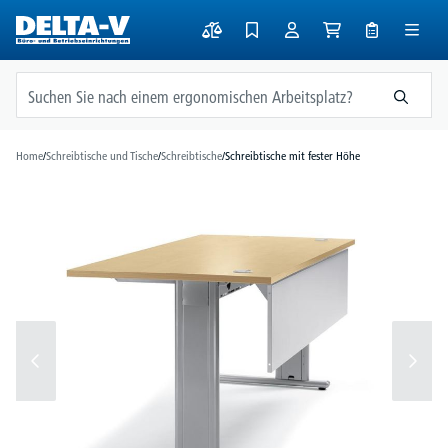
alt springen
Home
/
Schreibtische und Tische
/
Schreibtische
/
Schreibtische mit fester Höhe
Bildergalerie überspringen