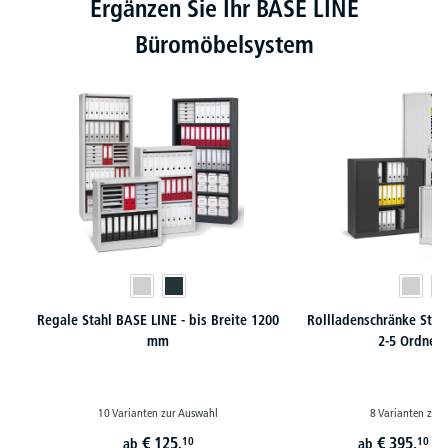
Ergänzen Sie Ihr BASE LINE
Büromöbelsystem
Regale Stahl BASE LINE - bis Breite 1200
Rollladenschränke Stah
mm
2-5 Ordner
10 Varianten zur Auswahl
8 Varianten zur
€
125,
€
395,
10
10
ab
ab
st