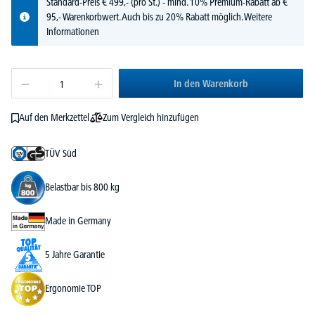
Standard-Preis
€
499,-
(pro St.) - mind. 10% Premium-Rabatt ab €
95,- Warenkorbwert. Auch bis zu 20% Rabatt möglich.
Weitere
Informationen
In den Warenkorb
Zum Vergleich hinzufügen
Auf den Merkzettel
TÜV Süd
Belastbar bis 800 kg
Made in Germany
5 Jahre Garantie
Ergonomie TOP