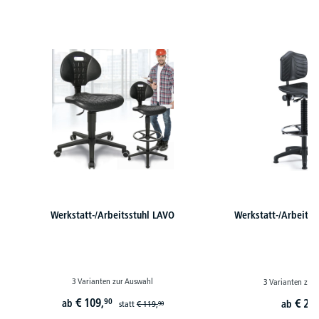
Produktgalerie überspringen
Werkstatt-/Arbeitsstuhl LAVO
Werkstatt-/Arbeitss
3 Varianten zur Auswahl
3 Varianten zur
€
109,
90
€
299
ab
ab
statt
€
119,
90