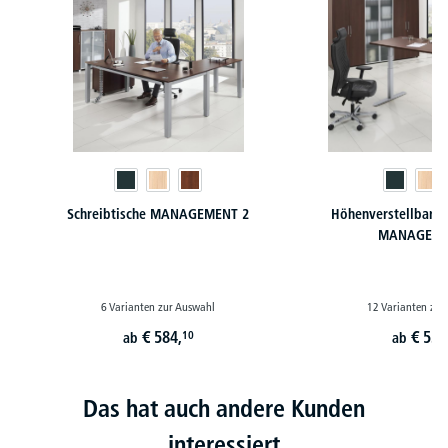
Schreibtische MANAGEMENT 2
Höhenverstellbare 
MANAGEME
6 Varianten zur Auswahl
12 Varianten zur
€
584,
€
539
10
ab
ab
Das hat auch andere Kunden
interessiert