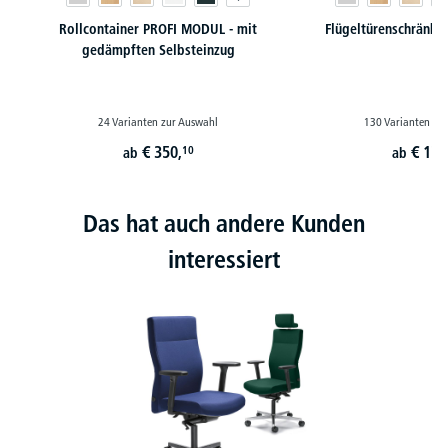
Rollcontainer PROFI MODUL - mit
Flügeltürenschränk
gedämpften Selbsteinzug
24 Varianten zur Auswahl
130 Varianten zu
€
350,
€
179
10
ab
ab
Das hat auch andere Kunden
interessiert