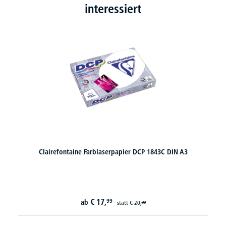
interessiert
Clairefontaine Farblaserpapier DCP 1843C DIN A3
€
17,
99
ab
statt
€
20,
99