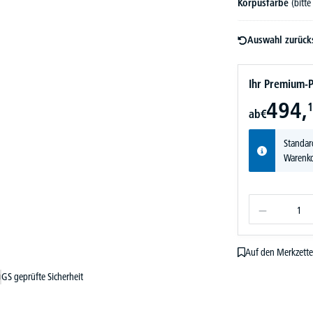
Korpusfarbe
(bitt
Auswahl zurück
Ihr Premium-P
494,
1
ab
€
Standar
Warenko
Auf den Merkzette
GS geprüfte Sicherheit