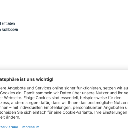
d entladen
n Fachböden
Schon gesehen?