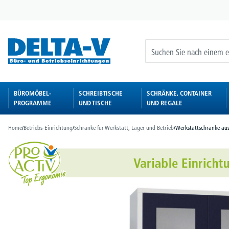
springen
Zur Hauptnavigation springen
BÜROMÖBEL-
SCHREIBTISCHE
SCHRÄNKE, CONTAINER
PROGRAMME
UND TISCHE
UND REGALE
Home
/
Betriebs-Einrichtung
/
Schränke für Werkstatt, Lager und Betrieb
/
Werkstattschränke aus
Bildergalerie überspringen