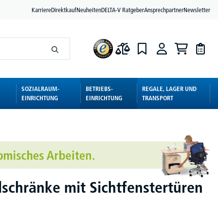
Karriere
Direktkauf
Neuheiten
DELTA-V Ratgeber
Ansprechpartner
Newsletter
SOZIALRAUM-
BETRIEBS-
REGALE, LAGER UND
EINRICHTUNG
EINRICHTUNG
TRANSPORT
lschränke mit Sichtfenstertüren