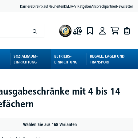
Karriere
Direktkauf
Neuheiten
DELTA-V Ratgeber
Ansprechpartner
Newsletter
SOZIALRAUM-
BETRIEBS-
REGALE, LAGER UND
EINRICHTUNG
EINRICHTUNG
TRANSPORT
usgabeschränke mit 4 bis 14
efächern
Wählen Sie aus 168 Varianten