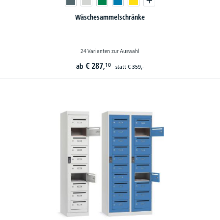
Wäschesammelschränke
24 Varianten zur Auswahl
€
287,
10
ab
statt
€
359,-