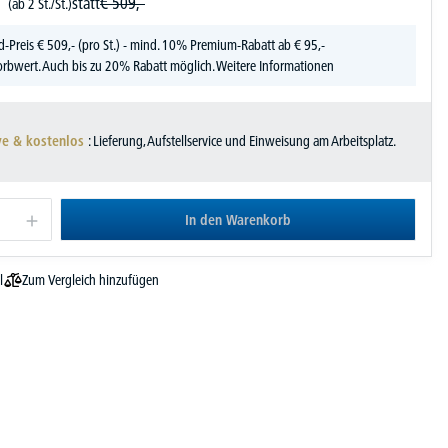
statt
€
509,-
(ab 2 St./St.)
d-Preis
€
509,-
(pro St.) - mind. 10% Premium-Rabatt ab € 95,-
rbwert. Auch bis zu 20% Rabatt möglich.
Weitere Informationen
ve & kostenlos
: Lieferung, Aufstellservice und Einweisung am Arbeitsplatz.
In den Warenkorb
Zum Vergleich hinzufügen
l