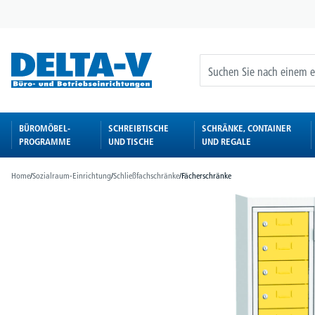
springen
Zur Hauptnavigation springen
BÜROMÖBEL-
SCHREIBTISCHE
SCHRÄNKE, CONTAINER
PROGRAMME
UND TISCHE
UND REGALE
Home
/
Sozialraum-Einrichtung
/
Schließfachschränke
/
Fächerschränke
Bildergalerie überspringen