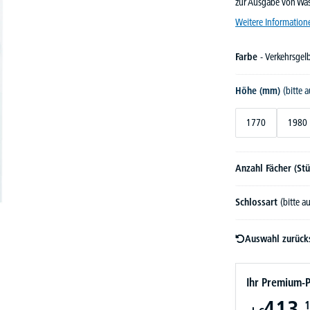
zur Ausgabe von Wäs
Weitere Information
Farbe
- Verkehrsge
Höhe (mm)
(bitte 
1770
1980
Anzahl Fächer (St
Schlossart
(bitte 
Auswahl zurück
Ihr Premium-P
413,
1