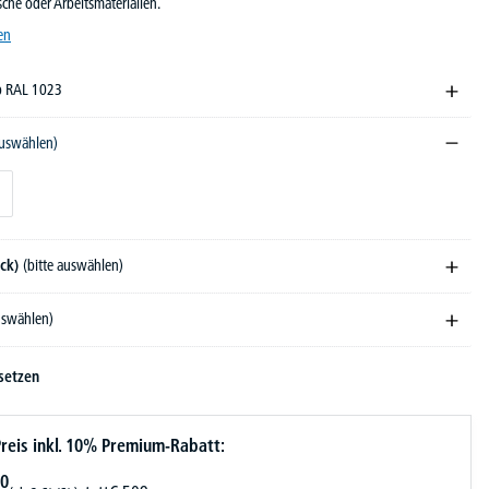
che oder Arbeitsmaterialien.
en
lb RAL 1023
auswählen)
ück)
(bitte auswählen)
auswählen)
setzen
reis inkl. 10% Premium-Rabatt:
0