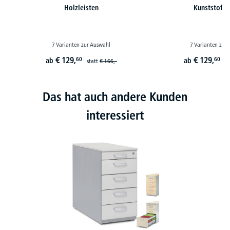
Holzleisten
Kunststoffle
7 Varianten zur Auswahl
7 Varianten zur
€
129,
€
129,
60
60
ab
ab
statt
€
166,-
st
Das hat auch andere Kunden
interessiert