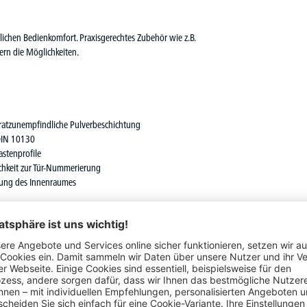
zlichen Bedienkomfort. Praxisgerechtes Zubehör wie z.B.
ern die Möglichkeiten.
ratzunempfindliche Pulverbeschichtung
DIN 10130
stenprofile
lichkeit zur Tür-Nummerierung
ftung des Innenraumes
kel oder mit Füßen
hriegelverschluss für Vorhängeschlösser, Münzpfand- und