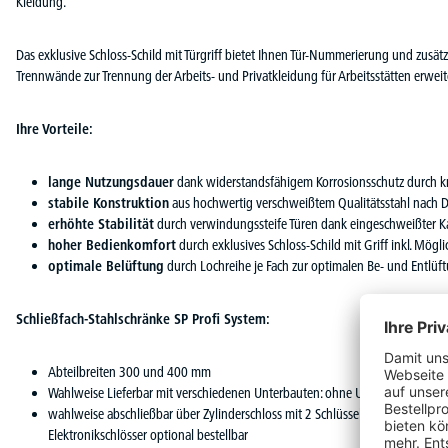
Kleidung.
Das exklusive Schloss-Schild mit Türgriff bietet Ihnen Tür-Nummerierung und zusät
Trennwände zur Trennung der Arbeits- und Privatkleidung für Arbeitsstätten erweit
Ihre Vorteile:
lange Nutzungsdauer
dank widerstandsfähigem Korrosionsschutz durch k
stabile Konstruktion
aus hochwertig verschweißtem Qualitätsstahl nach 
erhöhte Stabilität
durch verwindungssteife Türen dank eingeschweißter Ka
hoher Bedienkomfort
durch exklusives Schloss-Schild mit Griff inkl. Mög
optimale Belüftung
durch Lochreihe je Fach zur optimalen Be- und Entlü
Schließfach-Stahlschränke SP Profi System:
Abteilbreiten 300 und 400 mm
Wahlweise Lieferbar mit verschiedenen Unterbauten: ohne Unterbau, mit Soc
wahlweise abschließbar über Zylinderschloss mit 2 Schlüsseln oder über Dre
Elektronikschlösser optional bestellbar