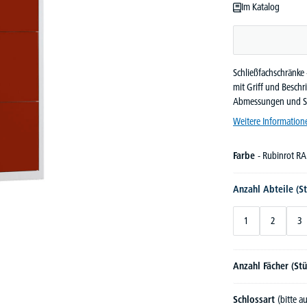
Im Katalog
Schließfachschränke
mit Griff und Beschr
Abmessungen und Sc
Weitere Information
Farbe
- Rubinrot R
Anzahl Abteile (S
1
2
3
Anzahl Fächer (St
Schlossart
(bitte 