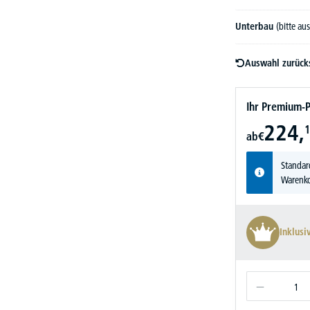
Unterbau
(bitte au
Auswahl zurück
Ihr Premium-P
224,
1
ab
€
Standar
Warenko
Inklusi