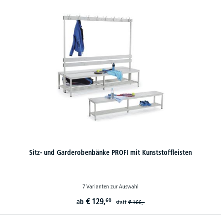
Sitz- und Garderobenbänke PROFI mit Kunststoffleisten
7 Varianten zur Auswahl
€
129,
60
ab
statt
€
166,-