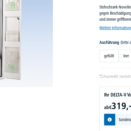
Stehschrank Novolin
gegen Beschädigung. 
und immer griffberei
Weitere Information
Ausführung
(bitte
gefüllt
leer
Auswahl zurück
Ihr DELTA-V Vo
319,
ab
€
Sondera