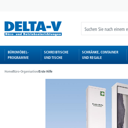
springen
Zur Hauptnavigation springen
BÜROMÖBEL-
SCHREIBTISCHE
SCHRÄNKE, CONTAINER
PROGRAMME
UND TISCHE
UND REGALE
Home
/
Büro-Organisation
/
Erste Hilfe
Bildergalerie überspringen