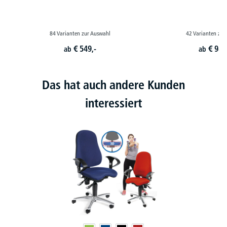
84 Varianten zur Auswahl
42 Varianten zur
€
549,-
€
989
ab
ab
Das hat auch andere Kunden
interessiert