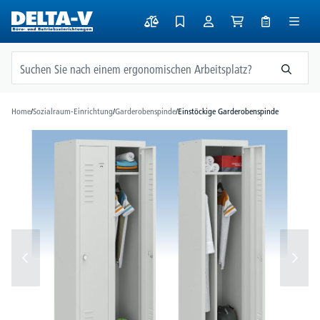
alt springen
Home
/
Sozialraum-Einrichtung
/
Garderobenspinde
/
Einstöckige Garderobenspinde
Bildergalerie überspringen