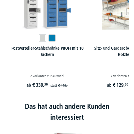
Postverteiler-Stahlschränke PROFI mit 10
Sitz- und Garderoben
Fächern
Holzleis
2 Varianten zur Auswahl
7 Varianten zur
€
339,
€
129,
30
60
ab
ab
statt
€
449,-
st
Das hat auch andere Kunden
interessiert