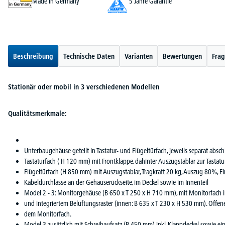
Made in Germany
5 Jahre Garantie
Beschreibung
Technische Daten
Varianten
Bewertungen
Frag
Stationär oder mobil in 3 verschiedenen Modellen
Qualitätsmerkmale:
Unterbaugehäuse geteilt in Tastatur- und Flügeltürfach, jeweils separat absch
Tastaturfach ( H 120 mm) mit Frontklappe, dahinter Auszugstablar zur Tastat
Flügeltürfach (H 850 mm) mit Auszugstablar, Tragkraft 20 kg, Auszug 80%, E
Kabeldurchlässe an der Gehäuserückseite, im Deckel sowie im Innenteil
Model 2 - 3: Monitorgehäuse (B 650 x T 250 x H 710 mm), mit Monitorfach in
und integriertem Belüftungsraster (innen: B 635 x T 230 x H 530 mm). Offe
dem Monitorfach.
Model 3 zusätzlich mit Schreibaufsatz (B 450 mm) inkl. Klappdeckel sowie 