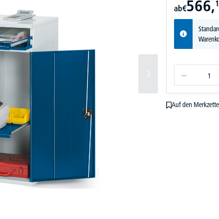
566,
1
ab
€
Standar
Warenko
Auf den Merkzette