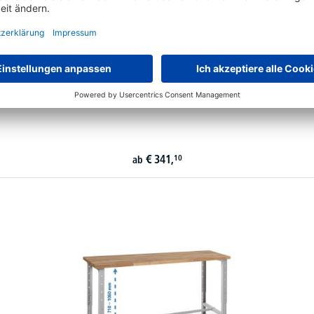
Computerschrank
€
341,
10
ab