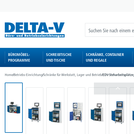
springen
Zur Hauptnavigation springen
BÜROMÖBEL-
SCHREIBTISCHE
SCHRÄNKE, CONTAINER
PROGRAMME
UND TISCHE
UND REGALE
Home
/
Betriebs-Einrichtung
/
Schränke für Werkstatt, Lager und Betrieb
/
EDV-Steharbeitsplätze
Bildergalerie überspringen