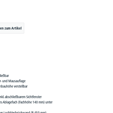
en zum Artikel
ließbar
ur- und Mausauflage
inbauhöhe verstellbar
kl. abschließbarem Sichtfenster
nes Ablagefach (Fachhöhe 140 mm) unter
einer Lochblechrückwand (B 450 mm)