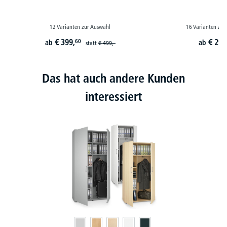
12 Varianten zur Auswahl
16 Varianten zur
€
399,
€
299
60
ab
ab
statt
€
499,-
Das hat auch andere Kunden
interessiert