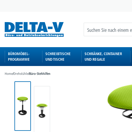
springen
Zur Hauptnavigation springen
BÜROMÖBEL-
SCHREIBTISCHE
SCHRÄNKE, CONTAINER
PROGRAMME
UND TISCHE
UND REGALE
Home
/
Drehstühle
/
Büro-Stehhilfen
Bildergalerie überspringen