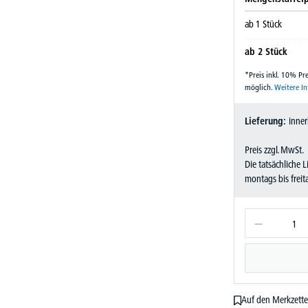
ab
1
Stück
ab
2
Stück
*Preis inkl. 10% P
möglich.
Weitere I
Lieferung:
inner
Preis zzgl. MwSt.
Die tatsächliche 
montags bis frei
Auf den Merkzette