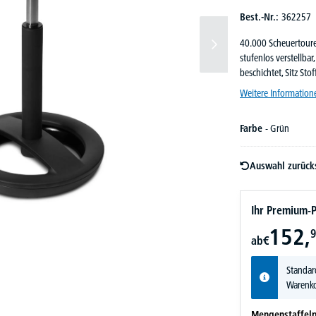
Best.-Nr.:
362257
40.000 Scheuertoure
stufenlos verstellb
beschichtet, Sitz Sto
Weitere Information
Farbe
- Grün
Auswahl zurück
Ihr Premium-P
152,
9
ab
€
Standar
Warenko
Mengenstaffelp