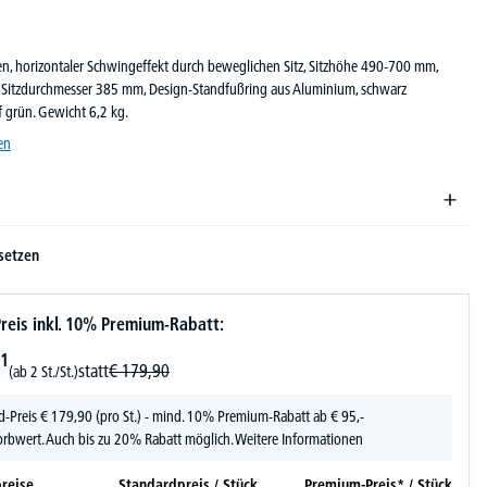
n, horizontaler Schwingeffekt durch beweglichen Sitz, Sitzhöhe 490-700 mm,
ar, Sitzdurchmesser 385 mm, Design-Standfußring aus Aluminium, schwarz
ff grün. Gewicht 6,2 kg.
en
setzen
reis inkl. 10% Premium-Rabatt:
1
statt
€
179,
90
(ab 2 St./St.)
d-Preis
€
179,
90
(pro St.) - mind. 10% Premium-Rabatt ab € 95,-
rbwert. Auch bis zu 20% Rabatt möglich.
Weitere Informationen
reise
Standardpreis / Stück
Premium-Preis* / Stück