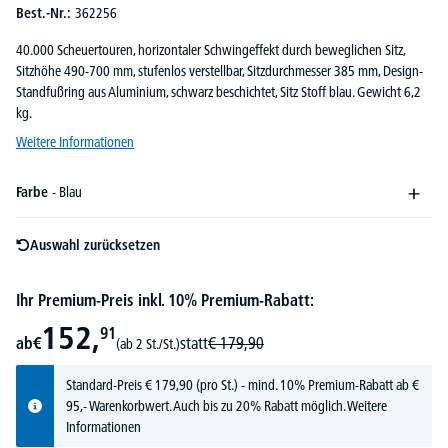
Best.-Nr.:
362256
40.000 Scheuertouren, horizontaler Schwingeffekt durch beweglichen Sitz,
Sitzhöhe 490-700 mm, stufenlos verstellbar, Sitzdurchmesser 385 mm, Design-
Standfußring aus Aluminium, schwarz beschichtet, Sitz Stoff blau. Gewicht 6,2
kg.
Weitere Informationen
Farbe
- Blau
Auswahl zurücksetzen
Ihr Premium-Preis inkl. 10% Premium-Rabatt:
152,
91
ab
€
statt
€
179,
90
(ab 2 St./St.)
Standard-Preis
€
179,
90
(pro St.) - mind. 10% Premium-Rabatt ab €
95,- Warenkorbwert. Auch bis zu 20% Rabatt möglich.
Weitere
Informationen