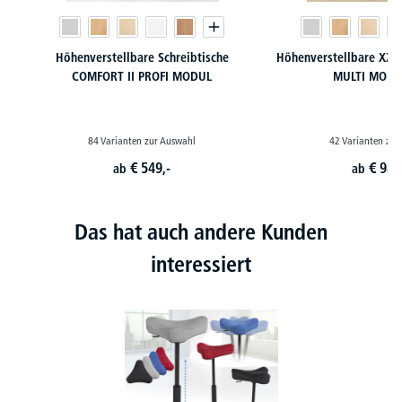
Höhenverstellbare Schreibtische
Höhenverstellbare XXL 
COMFORT II PROFI MODUL
MULTI MODU
84 Varianten zur Auswahl
42 Varianten zur
€
549,-
€
989
ab
ab
Das hat auch andere Kunden
interessiert