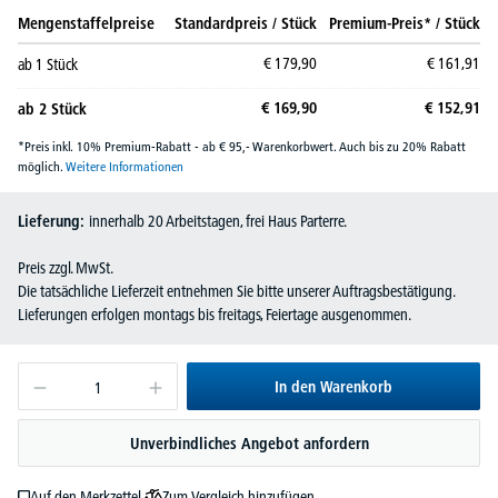
Mengenstaffelpreise
Standardpreis / Stück
Premium-Preis* / Stück
€
179,
90
€
161,
91
ab
1
Stück
€
169,
90
€
152,
91
ab
2
Stück
*Preis inkl. 10% Premium-Rabatt - ab € 95,- Warenkorbwert. Auch bis zu 20% Rabatt
möglich.
Weitere Informationen
Lieferung:
innerhalb 20 Arbeitstagen, frei Haus Parterre.
Preis zzgl. MwSt.
Die tatsächliche Lieferzeit entnehmen Sie bitte unserer Auftragsbestätigung.
Lieferungen erfolgen montags bis freitags, Feiertage ausgenommen.
In den Warenkorb
Unverbindliches Angebot anfordern
Zum Vergleich hinzufügen
Auf den Merkzettel