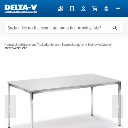
alt springen
Home
/
Schreibtische und Tische
/
Konferenz-, Besprechungs- und Mehrzwecktische
/
Mehrzwecktische
Bildergalerie überspringen