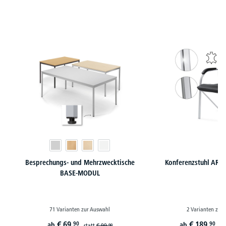
Produktgalerie überspringen
Besprechungs- und Mehrzwecktische
Konferenzstuhl ARKA
BASE-MODUL
71 Varianten zur Auswahl
2 Varianten zur
€
69,
€
189,
90
90
ab
ab
statt
€
99,
st
90