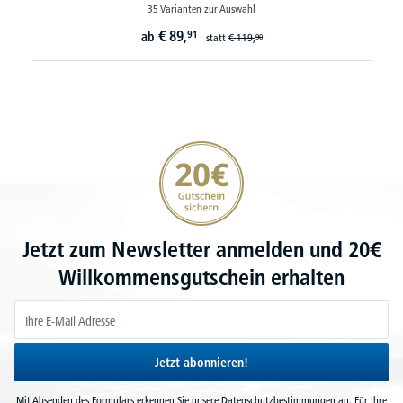
35 Varianten zur Auswahl
€
89,
91
ab
statt
€
119,
90
20€ Gutschein sichern
Jetzt zum Newsletter anmelden und 20€
Willkommensgutschein erhalten
Jetzt abonnieren!
Mit Absenden des Formulars erkennen Sie unsere
Datenschutzbestimmungen
an. Für Ihre