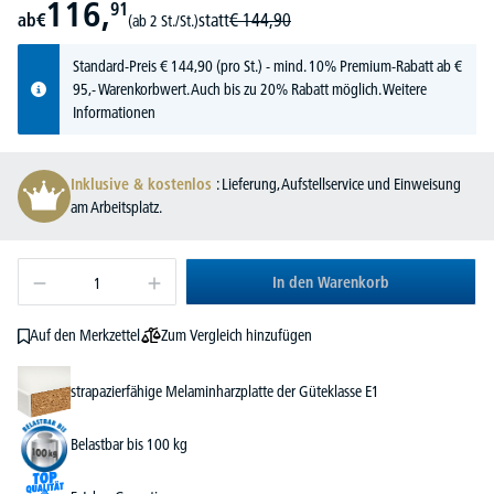
116,
91
ab
€
statt
€
144,
90
(ab 2 St./St.)
Standard-Preis
€
144,
90
(pro St.) - mind. 10% Premium-Rabatt ab €
95,- Warenkorbwert. Auch bis zu 20% Rabatt möglich.
Weitere
Informationen
Inklusive & kostenlos
: Lieferung, Aufstellservice und Einweisung
am Arbeitsplatz.
In den Warenkorb
Zum Vergleich hinzufügen
Auf den Merkzettel
strapazierfähige Melaminharzplatte der Güteklasse E1
Belastbar bis 100 kg