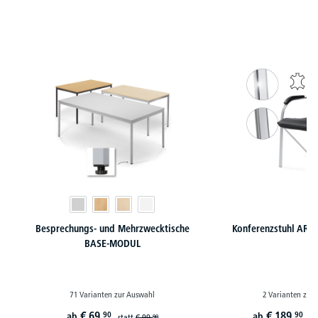
Produktgalerie überspringen
Besprechungs- und Mehrzwecktische
Konferenzstuhl ARKA
BASE-MODUL
71 Varianten zur Auswahl
2 Varianten zur
€
69,
€
189,
90
90
ab
ab
statt
€
99,
st
90