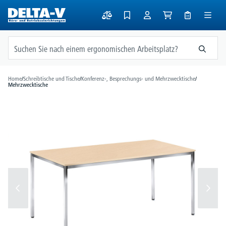
alt springen
Home
/
Schreibtische und Tische
/
Konferenz-, Besprechungs- und Mehrzwecktische
/
Mehrzwecktische
Bildergalerie überspringen