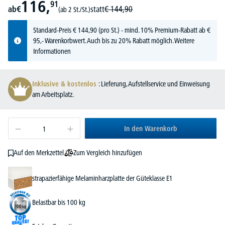
116,
91
ab
€
statt
€
144,
90
(ab 2 St./St.)
Standard-Preis
€
144,
90
(pro St.) - mind. 10% Premium-Rabatt ab €
95,- Warenkorbwert. Auch bis zu 20% Rabatt möglich.
Weitere
Informationen
Inklusive & kostenlos
: Lieferung, Aufstellservice und Einweisung
am Arbeitsplatz.
In den Warenkorb
Zum Vergleich hinzufügen
Auf den Merkzettel
strapazierfähige Melaminharzplatte der Güteklasse E1
Belastbar bis 100 kg