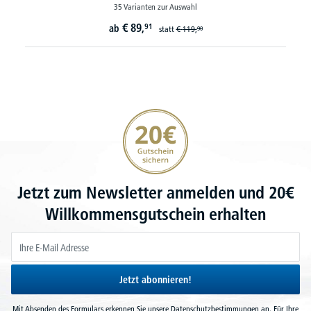
35 Varianten zur Auswahl
€
89,
91
ab
statt
€
119,
90
20€ Gutschein sichern
Jetzt zum Newsletter anmelden und 20€
Willkommensgutschein erhalten
Jetzt abonnieren!
Mit Absenden des Formulars erkennen Sie unsere
Datenschutzbestimmungen
an. Für Ihre