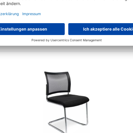
Konferenz-/Bürostuhl TERNI DV | Fußkreuz mit Gleitern
2 Varianten zur Auswahl
€
179,
91
ab