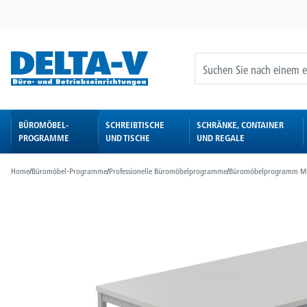
springen
Zur Hauptnavigation springen
BÜROMÖBEL-
SCHREIBTISCHE
SCHRÄNKE, CONTAINER
PROGRAMME
UND TISCHE
UND REGALE
Home
/
Büromöbel-Programme
/
Professionelle Büromöbelprogramme
/
Büromöbelprogramm M
Bildergalerie überspringen