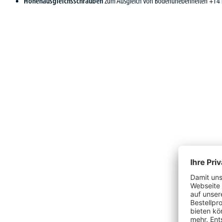
Höhenausgleichsschrauben
zum Ausgleich von Bodenunebenheiten +14 m
Produktgalerie überspringen