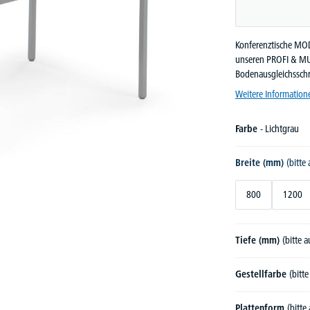
Konferenztische MOD
unseren PROFI & MU
Bodenausgleichssch
Weitere Information
Farbe
- Lichtgrau
Breite (mm)
(bitte
800
1200
Tiefe (mm)
(bitte 
Gestellfarbe
(bitt
Plattenform
(bitte