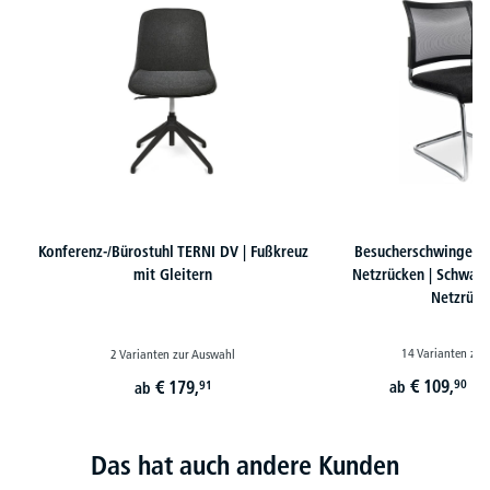
Konferenz-/Bürostuhl TERNI DV | Fußkreuz
Besucherschwinger 
mit Gleitern
Netzrücken | Schwarz 
Netzrück
14 Varianten zur
2 Varianten zur Auswahl
€
109,
€
179,
90
91
ab
ab
st
Das hat auch andere Kunden