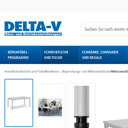
springen
Zur Hauptnavigation springen
BÜROMÖBEL-
SCHREIBTISCHE
SCHRÄNKE, CONTAINER
PROGRAMME
UND TISCHE
UND REGALE
Home
/
Schreibtische und Tische
/
Konferenz-, Besprechungs- und Mehrzwecktische
/
Mehrzweckti
Bildergalerie überspringen