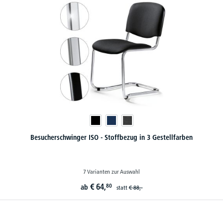
Besucherschwinger ISO - Stoffbezug in 3 Gestellfarben
7 Varianten zur Auswahl
€
64,
80
ab
statt
€
88,-