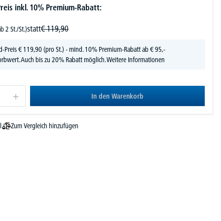
reis inkl. 10% Premium-Rabatt:
statt
€
119,
90
ab 2 St./St.)
d-Preis
€
119,
90
(pro St.) - mind. 10% Premium-Rabatt ab € 95,-
rbwert. Auch bis zu 20% Rabatt möglich.
Weitere Informationen
In den Warenkorb
Zum Vergleich hinzufügen
l