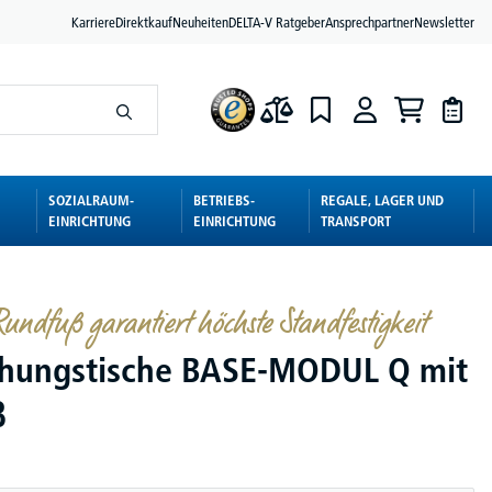
Karriere
Direktkauf
Neuheiten
DELTA-V Ratgeber
Ansprechpartner
Newsletter
SOZIALRAUM-
BETRIEBS-
REGALE, LAGER UND
EINRICHTUNG
EINRICHTUNG
TRANSPORT
undfuß garantiert höchste Standfestigkeit
hungstische BASE-MODUL Q mit
ß